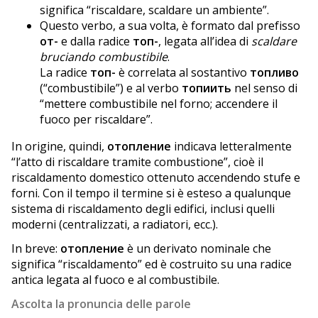
significa “riscaldare, scaldare un ambiente”.
Questo verbo, a sua volta, è formato dal prefisso
от-
e dalla radice
топ-
, legata all’idea di
scaldare
bruciando combustibile
.
La radice
топ-
è correlata al sostantivo
топливо
(“combustibile”) e al verbo
топиить
nel senso di
“mettere combustibile nel forno; accendere il
fuoco per riscaldare”.
In origine, quindi,
отопление
indicava letteralmente
“l’atto di riscaldare tramite combustione”, cioè il
riscaldamento domestico ottenuto accendendo stufe e
forni. Con il tempo il termine si è esteso a qualunque
sistema di riscaldamento degli edifici, inclusi quelli
moderni (centralizzati, a radiatori, ecc.).
In breve:
отопление
è un derivato nominale che
significa “riscaldamento” ed è costruito su una radice
antica legata al fuoco e al combustibile.
Ascolta la pronuncia delle parole