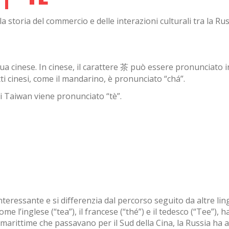
a storia del commercio e delle interazioni culturali tra la Rus
gua cinese. In cinese, il carattere 茶 può essere pronunciato i
ti cinesi, come il mandarino, è pronunciato “chá”.
di Taiwan viene pronunciato “tè”.
interessante e si differenzia dal percorso seguito da altre li
 l’inglese (“tea”), il francese (“thé”) e il tedesco (“Tee”), 
 marittime che passavano per il Sud della Cina, la Russia ha 