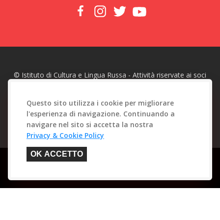
© Istituto di Cultura e Lingua Russa - Attività riservate ai soci
made with
by
Web To Emotions
Questo sito utilizza i cookie per migliorare
l'esperienza di navigazione. Continuando a
navigare nel sito si accetta la nostra
Privacy & Cookie Policy
Questo sito è protetto da reCAPTCHA. Sono applicate la
OK ACCETTO
Privacy Policy
e i
Termini di Servizio
di Google.