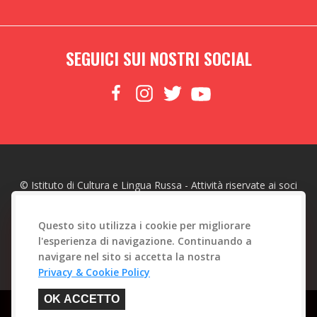
SEGUICI SUI NOSTRI SOCIAL
© Istituto di Cultura e Lingua Russa - Attività riservate ai soci
made with
by
Web To Emotions
Questo sito utilizza i cookie per migliorare
l'esperienza di navigazione. Continuando a
navigare nel sito si accetta la nostra
Privacy & Cookie Policy
OK ACCETTO
Questo sito è protetto da reCAPTCHA. Sono applicate la
Privacy Policy
e i
Termini di Servizio
di Google.