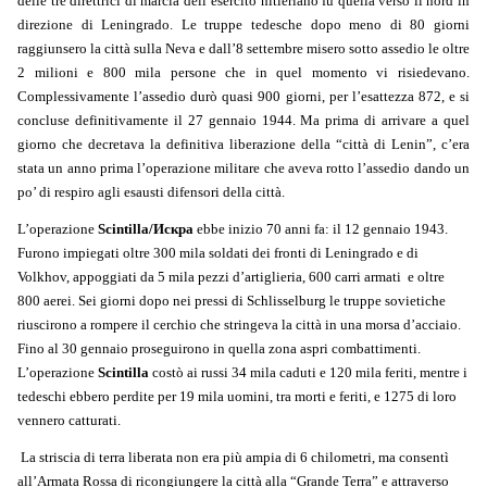
delle tre direttrici di marcia dell’esercito hitleriano fu quella verso il nord in
direzione di Leningrado. Le truppe tedesche dopo meno di 80 giorni
raggiunsero la città sulla Neva e dall’8 settembre misero sotto assedio le oltre
2 milioni e 800 mila persone che in quel momento vi risiedevano.
Сomplessivamente l’assedio durò quasi 900 giorni, per l’esattezza 872, e si
concluse definitivamente il 27 gennaio 1944. Ma prima di arrivare a quel
giorno che decretava la definitiva liberazione della “città di Lenin”, c’era
stata un anno prima l’operazione militare che aveva rotto l’assedio dando un
po’ di respiro agli esausti difensori della città.
L’operazione
Scintilla/
Искра
ebbe inizio 70 anni fa: il 12 gennaio 1943.
Furono impiegati oltre 300 mila soldati dei fronti di Leningrado e di
Volkhov, appoggiati da 5 mila pezzi d’artiglieria, 600 carri armati e oltre
800 aerei. Sei giorni dopo nei pressi di Schlisselburg le truppe sovietiche
riuscirono a rompere il cerchio che stringeva la città in una morsa d’acciaio.
Fino al 30 gennaio proseguirono in quella zona aspri combattimenti.
L’operazione
Scintilla
costò ai russi 34 mila caduti e 120 mila feriti, mentre i
tedeschi ebbero perdite per 19 mila uomini, tra morti e feriti, e 1275 di loro
vennero catturati.
La striscia di terra liberata non era più ampia di 6 chilometri, ma consentì
all’Armata Rossa di ricongiungere la città alla “Grande Terra” e attraverso