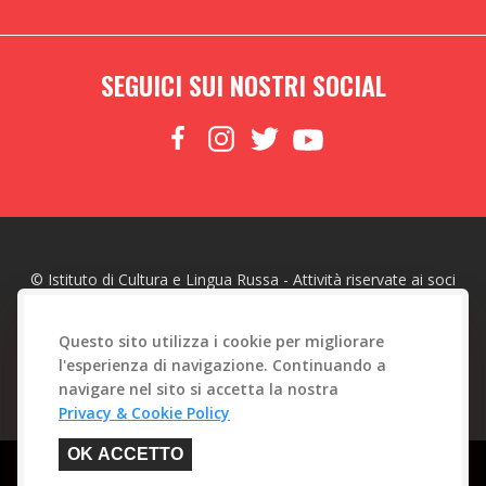
SEGUICI SUI NOSTRI SOCIAL
© Istituto di Cultura e Lingua Russa - Attività riservate ai soci
made with
by
Web To Emotions
Questo sito utilizza i cookie per migliorare
l'esperienza di navigazione. Continuando a
navigare nel sito si accetta la nostra
Privacy & Cookie Policy
Questo sito è protetto da reCAPTCHA. Sono applicate la
Privacy Policy
e i
OK ACCETTO
Termini di Servizio
di Google.