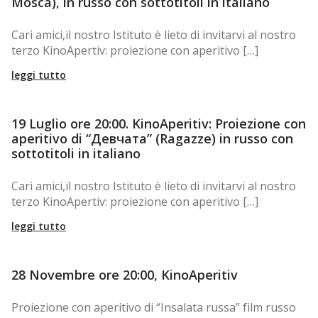
Mosca), in russo con sottotitoli in italiano
Cari amici,il nostro Istituto è lieto di invitarvi al nostro
terzo KinoApertiv: proiezione con aperitivo […]
leggi tutto
19 Luglio ore 20:00. KinoAperitiv: Proiezione con
aperitivo di “Девчата” (Ragazze) in russo con
sottotitoli in italiano
Cari amici,il nostro Istituto è lieto di invitarvi al nostro
terzo KinoApertiv: proiezione con aperitivo […]
leggi tutto
28 Novembre ore 20:00, KinoAperitiv
Proiezione con aperitivo di “Insalata russa” film russo