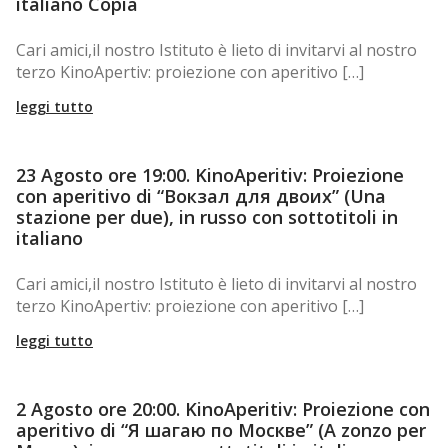
italiano Copia
Cari amici,il nostro Istituto è lieto di invitarvi al nostro
terzo KinoApertiv: proiezione con aperitivo […]
leggi tutto
23 Agosto ore 19:00. KinoAperitiv: Proiezione
con aperitivo di “Вокзал для двоих” (Una
stazione per due), in russo con sottotitoli in
italiano
Cari amici,il nostro Istituto è lieto di invitarvi al nostro
terzo KinoApertiv: proiezione con aperitivo […]
leggi tutto
2 Agosto ore 20:00. KinoAperitiv: Proiezione con
aperitivo di “Я шагаю по Москве” (A zonzo per