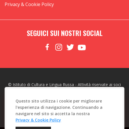
Privacy & Cookie Policy
SEGUICI SUI NOSTRI SOCIAL
© Istituto di Cultura e Lingua Russa - Attività riservate ai soci
made with
by
Web To Emotions
Questo sito utilizza i cookie per migliorare
l'esperienza di navigazione. Continuando a
navigare nel sito si accetta la nostra
Privacy & Cookie Policy