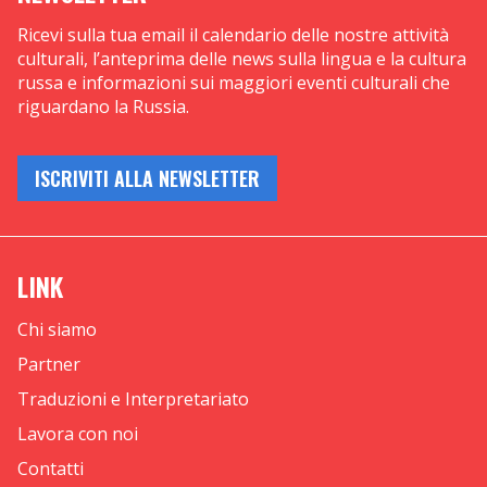
Ricevi sulla tua email il calendario delle nostre attività
culturali, l’anteprima delle news sulla lingua e la cultura
russa e informazioni sui maggiori eventi culturali che
riguardano la Russia.
ISCRIVITI ALLA NEWSLETTER
LINK
Chi siamo
Partner
Traduzioni e Interpretariato
Lavora con noi
Contatti