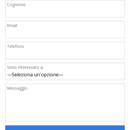
Cognome
Email
Telefono
Sono interessato a:
Messaggio