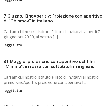
7 Giugno, KinoAperitiv: Proiezione con aperitivo
di “Oblomov” in italiano.
Cari amici,il nostro Istituto è lieto di invitarvi, venerdì 7
giugno ore 20:00, al nostro […]
leggi tutto
31 Maggio, proiezione con aperitivo del film
“Mimino”, in russo con sottotitoli in inglese.
Cari amici,il nostro Istituto è lieto di invitarvi al nostro
primo KinoApertiv: proiezione con aperitivo […]
leggi tutto