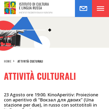
HOME
ATTIVITÀ CULTURALI
ATTIVITÀ CULTURALI
23 Agosto ore 19:00. KinoAperitiv: Proiezione
con aperitivo di “Вокзал для двоих” (Una
stazione per due), in russo con sottotitoli in