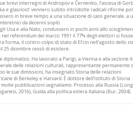
ue brevi interregni di Andropov e Černenko, l’ascesa di Gor
a e glasnost’ vennero subito introdotte radicali riforme pol
ussero in breve tempo a una situazione di caos generale, a 
nteretnici da decenni sopiti.
agli Usa e alla Nato, condussero in pochi anni allo scioglimen
e nel referendum del marzo 1991 il 77% degli elettori si fosse
 forma, il contro-colpo di stato di El’cin nell’agosto dello s
il 25 dicembre cessò di esistere.
e diplomatico. Ha lavorato a Parigi, a Vienna e alla sezione i
nerale delle relazioni culturali, rappresentante permanente d
o le sue dimissioni, ha insegnato Storia delle relazioni
icane di Berkeley e Harvard. È dottore dell’Istituto di Storia
le molte pubblicazioni segnaliamo: Processo alla Russia (Long
nganesi, 2016), Guida alla politica estera italiana (Bur, 2004).