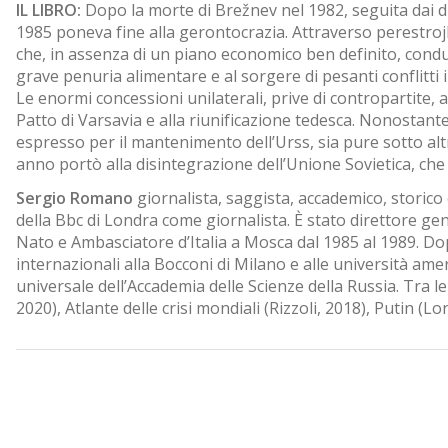
IL LIBRO:
Dopo la morte di Brežnev nel 1982, seguita dai d
1985 poneva fine alla gerontocrazia. Attraverso perestrojk
che, in assenza di un piano economico ben definito, cond
grave penuria alimentare e al sorgere di pesanti conflitti i
Le enormi concessioni unilaterali, prive di contropartite, 
Patto di Varsavia e alla riunificazione tedesca. Nonostant
espresso per il mantenimento dell’Urss, sia pure sotto altra
anno portò alla disintegrazione dell’Unione Sovietica, che 
Sergio Romano
giornalista, saggista, accademico, storico 
della Bbc di Londra come giornalista. È stato direttore ge
Nato e Ambasciatore d’Italia a Mosca dal 1985 al 1989. Dop
internazionali alla Bocconi di Milano e alle università amer
universale dell’Accademia delle Scienze della Russia. Tra 
2020), Atlante delle crisi mondiali (Rizzoli, 2018), Putin (Lo